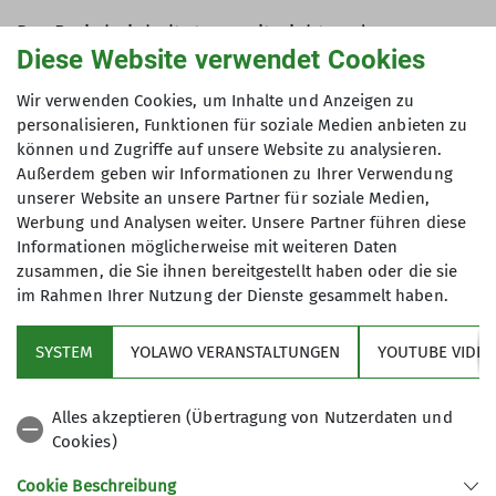
Der Preis beinhaltet, soweit nicht anders
Diese Website verwendet Cookies
angegeben, ausschließlich die Teilnahme- bzw.
Kursgebühr pro Tag bzw. pro Veranstaltung. Die
Wir verwenden Cookies, um Inhalte und Anzeigen zu
Veranstaltungs-/Tourenleitung behält sich vor,
personalisieren, Funktionen für soziale Medien anbieten zu
eine Anzahlung z.B. auf die Buchung von
können und Zugriffe auf unsere Website zu analysieren.
Unterkünften festzulegen.
Außerdem geben wir Informationen zu Ihrer Verwendung
unserer Website an unsere Partner für soziale Medien,
Stand Januar 2024
Werbung und Analysen weiter. Unsere Partner führen diese
Informationen möglicherweise mit weiteren Daten
zusammen, die Sie ihnen bereitgestellt haben oder die sie
im Rahmen Ihrer Nutzung der Dienste gesammelt haben.
SYSTEM
YOLAWO VERANSTALTUNGEN
YOUTUBE VIDEO
Sektion
Alles akzeptieren (Übertragung von Nutzerdaten und
Cookies)
Wissenswertes
Cookie Beschreibung