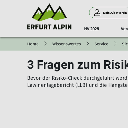
Mein.Alpenverein
HV 2026
Ver
Home
Wissenswertes
Service
Si
Touren 2026
Vorstand
Ausleihe
Jahreskalender
Tourenlei
Touren 
3 Fragen zum Risi
Ausleihe Material
AGB Touren/Veranstaltungen
Ausleihe Literatur
Bevor der Risiko-Check durchgeführt werde
Lawinenlagebericht (LLB) und die Hangstei