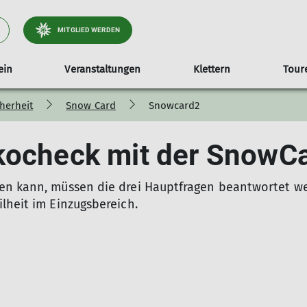
MITGLIED WERDEN
ein
Veranstaltungen
Klettern
Tour
cherheit
Snow Card
Snowcard2
ter
2025
Download Dokumente
Die Trainer, Gruppen- und Übungsleiter
Vereinsleben
Touren 2024
Trainingszeiten
Versicherun
Tou
D
kocheck mit der SnowC
Geschäftsstelle
Eh
Na
We
n kann, müssen die drei Hauptfragen beantwortet werd
lheit im Einzugsbereich.