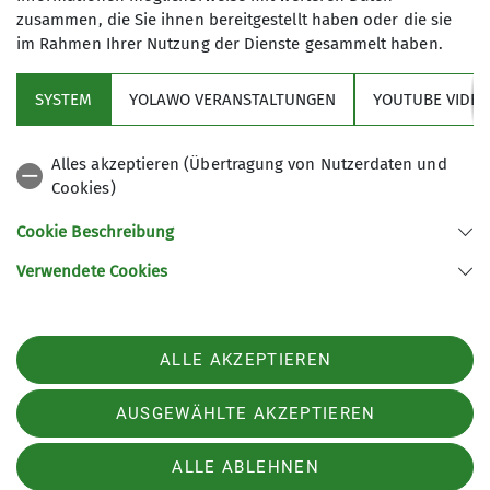
zusammen, die Sie ihnen bereitgestellt haben oder die sie
im Rahmen Ihrer Nutzung der Dienste gesammelt haben.
SYSTEM
YOLAWO VERANSTALTUNGEN
YOUTUBE VIDEO
Alles akzeptieren (Übertragung von Nutzerdaten und
Cookies)
Cookie Beschreibung
Verwendete Cookies
Um sich dann den Mahlzeiten zuzuwenden. Da
ALLE AKZEPTIEREN
war zunächst ein riesiger Topf Ribollita (eine
toskanische Bauernsuppe) zu kochen. Unter
AUSGEWÄHLTE AKZEPTIEREN
Aufsicht von Barbara schnippelten alle Gemüse,
kochten 3 kg Tafelspitz fertig und entkorkten
ALLE ABLEHNEN
diverse Getränkeflaschen.