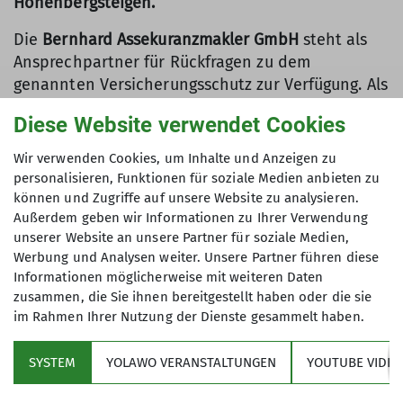
Höhenbergsteigen.
Die
Bernhard Assekuranzmakler GmbH
steht als
Ansprechpartner für Rückfragen zu dem
genannten Versicherungsschutz zur Verfügung. Als
Versicherungsmakler betreut die Bernhard
Diese Website verwendet Cookies
Assekuranz unsere Mitgliederversicherungen.
Bescheinigungen über die DAV-Mitgliedschaft mit
Wir verwenden Cookies, um Inhalte und Anzeigen zu
Versicherungsnachweis in englischer Sprache
personalisieren, Funktionen für soziale Medien anbieten zu
können bei der Bernhard Assekuranz (E-Mail:
können und Zugriffe auf unsere Website zu analysieren.
Susanne.Gierer@bernhard-assekuranz.com)
Außerdem geben wir Informationen zu Ihrer Verwendung
unserer Website an unsere Partner für soziale Medien,
angefordert werden.
Werbung und Analysen weiter. Unsere Partner führen diese
Informationen möglicherweise mit weiteren Daten
zusammen, die Sie ihnen bereitgestellt haben oder die sie
im Rahmen Ihrer Nutzung der Dienste gesammelt haben.
SYSTEM
YOLAWO VERANSTALTUNGEN
YOUTUBE VIDEO
Sektion