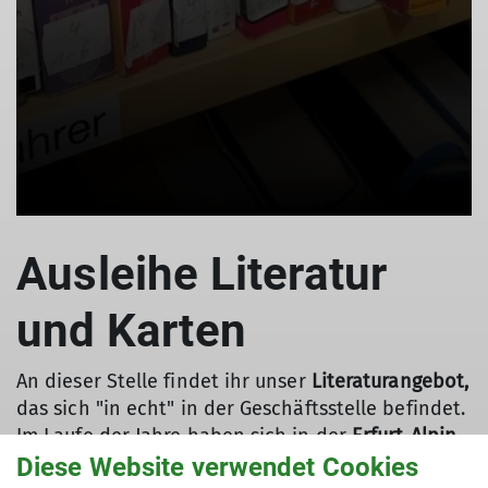
Ausleihe Literatur
und Karten
An dieser Stelle findet ihr unser
Literaturangebot,
das sich
"in echt" in der Geschäftsstelle befindet.
Im Laufe der Jahre haben sich in der
Erfurt-Alpin-
Bibliothek
jede Menge Reise-, Wander- und
Diese Website verwendet Cookies