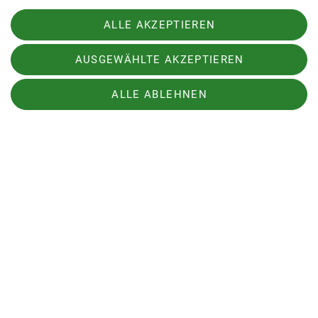
ALLE AKZEPTIEREN
Literaturliste
(60.36KB, xlsx)
AUSGEWÄHLTE AKZEPTIEREN
Kartenbestand
(28.07KB, xlsx)
ALLE ABLEHNEN
Sektion
Wissenswertes
Sektion Erfurt Alpin des Deutschen Alpenvereins e.V.
Mittelhäuser Str. 75
99089 Erfurt
Telefon +4936134948403