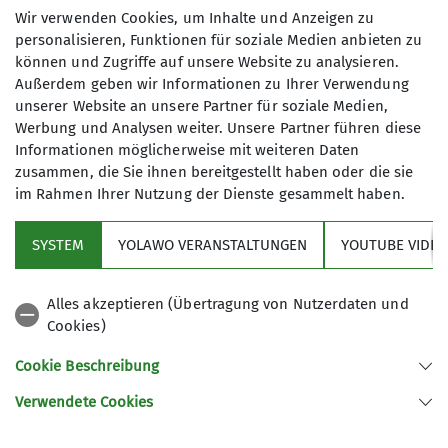
Kletterführer, Romane aus den und über die
Wir verwenden Cookies, um Inhalte und Anzeigen zu
Berge sowie unzählige Landkarten angesammelt.
personalisieren, Funktionen für soziale Medien anbieten zu
Meistens werden sie von Vereinsfreunden
können und Zugriffe auf unsere Website zu analysieren.
vorbeigebracht, die die Bücher oder Karten nicht
Außerdem geben wir Informationen zu Ihrer Verwendung
mehr benötigen. Auf Empfehlung unserer Trainer
unserer Website an unsere Partner für soziale Medien,
und Übungsleiter beschaffen wir Lehrmaterial zu
Werbung und Analysen weiter. Unsere Partner führen diese
Ausbildung und Training.
Informationen möglicherweise mit weiteren Daten
zusammen, die Sie ihnen bereitgestellt haben oder die sie
Bis auf Weiteres ist unser Literaturangebot nur als
im Rahmen Ihrer Nutzung der Dienste gesammelt haben.
Liste (zum Download) einsehbar und nicht direkt
über das Portal buchbar. Wenn du etwas
SYSTEM
YOLAWO VERANSTALTUNGEN
YOUTUBE VIDEO
ausleihen möchtest, komm zu den bekannten
Öffnungszeiten in der
Geschäftsstelle
vorbei. Ruf
Alles akzeptieren (Übertragung von Nutzerdaten und
vielleicht vorher an und lass prüfen, ob deine
Cookies)
gewünschte Literatur gerade vorhanden ist. Für
die Ausleihe brauchst du unbedingt deinen
Cookie Beschreibung
aktuellen Mitgliedsausweis. Einen Leihschein
Verwendete Cookies
bekommst du ebenfalls hier.