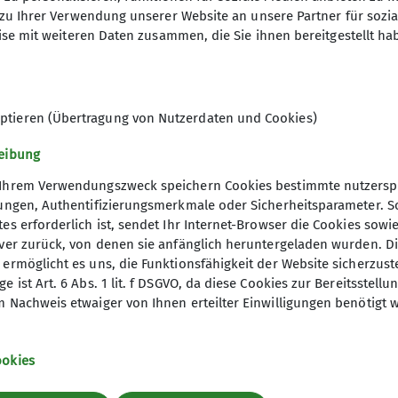
zu Ihrer Verwendung unserer Website an unsere Partner für sozi
senswertes
se mit weiteren Daten zusammen, die Sie ihnen bereitgestellt ha
rung
einshütten-Knigge
eptieren (Übertragung von Nutzerdaten und Cookies)
eibung
Ihrem Verwendungszweck speichern Cookies bestimmte nutzerspez
lungen, Authentifizierungsmerkmale oder Sicherheitsparameter. 
es erforderlich ist, sendet Ihr Internet-Browser die Cookies sow
rver zurück, von denen sie anfänglich heruntergeladen wurden. D
ermöglicht es uns, die Funktionsfähigkeit der Website sicherzust
e ist Art. 6 Abs. 1 lit. f DSGVO, da diese Cookies zur Bereitsstel
 Nachweis etwaiger von Ihnen erteilter Einwilligungen benötigt 
um
Satzung
AGB
ookies