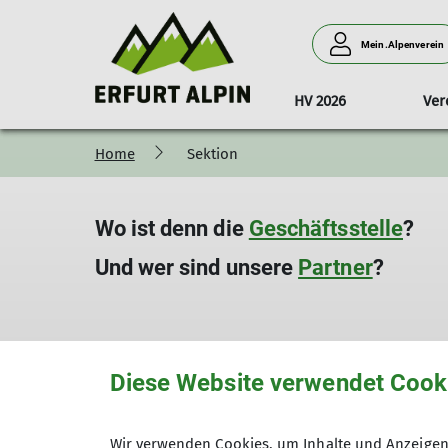
Mein.Alpenverein
HV 2026
Ver
Home
Sektion
Touren 2026
Vorstand
Ausleihe
Jahreskalender
Tourenlei
Touren 
Ausleihe Material
AGB Touren/Veranstaltungen
Wo ist denn die
Geschäftsstelle
?
Ausleihe Literatur
Und wer sind unsere
Partner
?
Diese Website verwendet Cook
Wir verwenden Cookies, um Inhalte und Anzeigen 