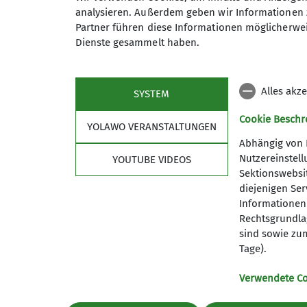
analysieren. Außerdem geben wir Informationen 
Sektion
Wis
Partner führen diese Informationen möglicherwei
Dienste gesammelt haben.
Geschäftsstelle
Service
Partner
Orientie
Alpenver
Alles akz
SYSTEM
Cookie Beschr
YOLAWO VERANSTALTUNGEN
Abhängig von 
Nutzereinstel
YOUTUBE VIDEOS
Sektionswebsit
diejenigen Se
Informationen 
Rechtsgrundlag
sind sowie zum
Datenschutz-Einstellungen
Datenschutz
Impress
Tage).
Verwendete C