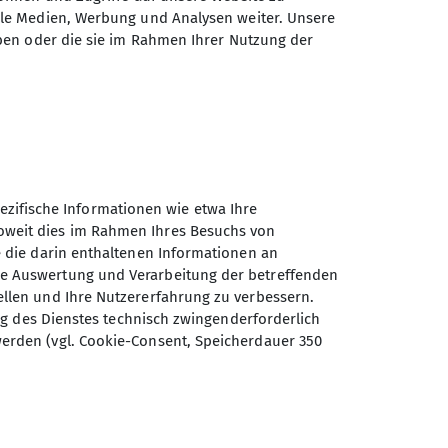
Deutschen Alpenvereins e.V.
ale Medien, Werbung und Analysen weiter. Unsere
ben oder die sie im Rahmen Ihrer Nutzung der
Mittelhäuser Str. 75
99089 Erfurt
Telefon +4936134948403
Kontakt
ifische Informationen wie etwa Ihre
Soweit dies im Rahmen Ihres Besuchs von
ie die darin enthaltenen Informationen an
ie Auswertung und Verarbeitung der betreffenden
ellen und Ihre Nutzererfahrung zu verbessern.
lung des Dienstes technisch zwingenderforderlich
werden (vgl. Cookie-Consent, Speicherdauer 350