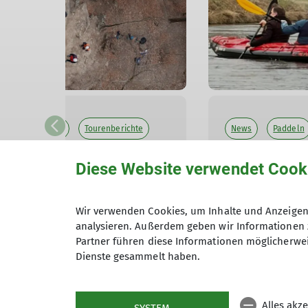
Klettern (Fels)
Tourenberichte
News
Paddeln
richte 2026
Tourenberichte 202
Diese Website verwendet Cook
rn in der Fränkischen Schweiz
Paddeln auf d
Wir verwenden Cookies, um Inhalte und Anzeigen 
26
30.03.2026
analysieren. Außerdem geben wir Informationen 
Partner führen diese Informationen möglicherwei
rfahren
mehr erfahren
Dienste gesammelt haben.
Alles akz