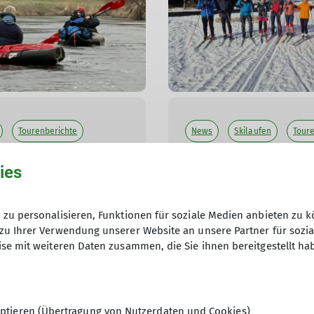
Tourenberichte
News
Skilaufen
Tour
6
Tourenberichte 2026
ies
er Unstrut
Ski-LL in Oberwiesenth
zu personalisieren, Funktionen für soziale Medien anbieten zu k
07.04.2026
zu Ihrer Verwendung unserer Website an unsere Partner für sozi
se mit weiteren Daten zusammen, die Sie ihnen bereitgestellt ha
mehr erfahren
eptieren (Übertragung von Nutzerdaten und Cookies)