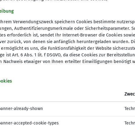
eibung
Ihrem Verwendungszweck speichern Cookies bestimmte nutzerspez
lungen, Authentifizierungsmerkmale oder Sicherheitsparameter. 
es erforderlich ist, sendet Ihr Internet-Browser die Cookies sow
rver zurück, von denen sie anfänglich heruntergeladen wurden. D
ermöglicht es uns, die Funktionsfähigkeit der Website sicherzust
e ist Art. 6 Abs. 1 lit. f DSGVO, da diese Cookies zur Bereitsstel
 Nachweis etwaiger von Ihnen erteilter Einwilligungen benötigt 
senswertes
ookies
rung
Zwec
einshütten-Knigge
banner-already-shown
Techn
banner-accepted-cookie-types
Techn