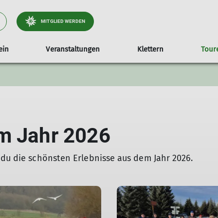
MITGLIED WERDEN
ein
Veranstaltungen
Klettern
Tour
ter
2025
Download Dokumente
Die Trainer, Gruppen- und Übungsleiter
Vereinsleben
Touren 2024
Trainingszeiten
Versicherun
Tou
D
Geschäftsstelle
Eh
Na
We
m Jahr 2026
 du die schönsten Erlebnisse aus dem Jahr 2026.