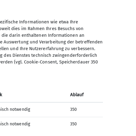
ifische Informationen wie etwa Ihre
Soweit dies im Rahmen Ihres Besuchs von
ie die darin enthaltenen Informationen an
ie Auswertung und Verarbeitung der betreffenden
ellen und Ihre Nutzererfahrung zu verbessern.
lung des Dienstes technisch zwingenderforderlich
Sektion Erfurt Alpin des
werden (vgl. Cookie-Consent, Speicherdauer 350
Deutschen Alpenvereins e.V.
Mittelhäuser Str. 75
99089 Erfurt
k
Ablauf
Telefon +4936134948403
isch notwendig
350
Kontakt
isch notwendig
350