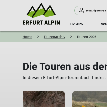
Mein.Alpenverein
HV 2026
Ver
Home
Tourenarchiv
Touren 2026
Touren 2026
Vorstand
Ausleihe
Jahreskalender
Tourenlei
Touren 
Ausleihe Material
AGB Touren/Veranstaltungen
Ausleihe Literatur
Die Touren aus de
In diesem Erfurt-Alpin-Tourenbuch findest