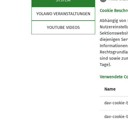
SYSTEM
Cookie Beschr
YOLAWO VERANSTALTUNGEN
Abhängig von 
Nutzereinstel
YOUTUBE VIDEOS
Sektionswebsit
diejenigen Se
Informationen 
Rechtsgrundlag
sind sowie zum
Sektion
Wis
Tage).
Geschäftsstelle
Service
Verwendete C
Partner
Orientie
Name
Alpenver
dav-cookie-
dav-cookie-