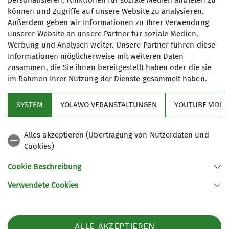
personalisieren, Funktionen für soziale Medien anbieten zu
Am zweiten Tag wurde das Eisklettern zum
können und Zugriffe auf unsere Website zu analysieren.
Höhepunkt des Programms, wobei sich viele
Außerdem geben wir Informationen zu Ihrer Verwendung
Kletterer an die gefrorenen Wände wagten. Es war
unserer Website an unsere Partner für soziale Medien,
schon ein komisches Gefühl, nur mit den Zacken
Werbung und Analysen weiter. Unsere Partner führen diese
der Eisbeile und Steigeisen, am „gefrorenen
Informationen möglicherweise mit weiteren Daten
Wasserfall“ aufzusteigen. Gleichzeitig übten wir
zusammen, die Sie ihnen bereitgestellt haben oder die sie
das Abseilen am Felsen und hatten auch viel
im Rahmen Ihrer Nutzung der Dienste gesammelt haben.
Spaß beim Rodeln, was die verbleibenden
Schneefelder zum intensiven Spielplatz werden
SYSTEM
YOLAWO VERANSTALTUNGEN
YOUTUBE VIDEO
ließ. Am Abend wurde viel am Lagerfeuer und in
der Hütte gesungen, während die Temperaturen in
Alles akzeptieren (Übertragung von Nutzerdaten und
der frostigen Nacht weiter sanken.
Cookies)
Cookie Beschreibung
Verwendete Cookies
ALLE AKZEPTIEREN