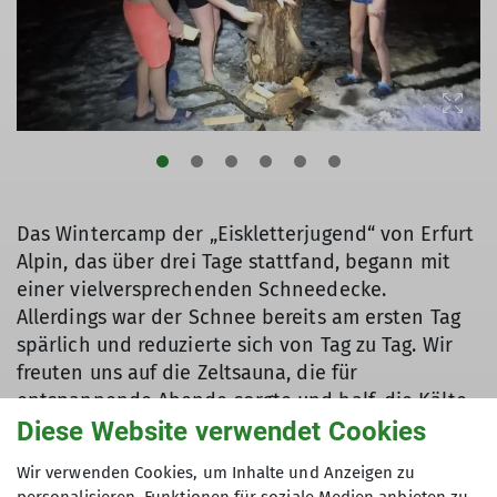
Das Wintercamp der „Eiskletterjugend“ von Erfurt
Alpin, das über drei Tage stattfand, begann mit
einer vielversprechenden Schneedecke.
Allerdings war der Schnee bereits am ersten Tag
spärlich und reduzierte sich von Tag zu Tag. Wir
freuten uns auf die Zeltsauna, die für
entspannende Abende sorgte und half, die Kälte
Diese Website verwendet Cookies
des Winters zu vergessen.
Wir verwenden Cookies, um Inhalte und Anzeigen zu