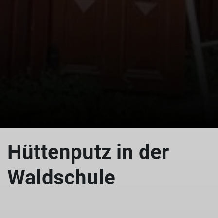
© Beate Derer
© Beate Derer
© Beate Derer
Hüttenputz in der
Waldschule