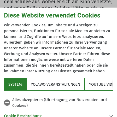
dem Schnee aus, wobei er sich am Kinn verletzte,
und seine Brille verlor. Auf der Hütte wurde er
Diese Website verwendet Cookies
erstversorgt. Als das Wetter besser wurde, kam
der Rettungshubschrauber, der Hans und André
Wir verwenden Cookies, um Inhalte und Anzeigen zu
ins Krankenhaus brachte. Der Rest von uns war
personalisieren, Funktionen für soziale Medien anbieten zu
nass bis auf die Knochen, aber das Hüttenteam
können und Zugriffe auf unsere Website zu analysieren.
hatte den Trockner für uns angeschaltet. Die
Außerdem geben wir Informationen zu Ihrer Verwendung
Hüttenwirtin meinte respektvoll, wir kletterten ja
unserer Website an unsere Partner für soziale Medien,
wie die Engländer: bei jeden Wetter! Am Abend
Werbung und Analysen weiter. Unsere Partner führen diese
Informationen möglicherweise mit weiteren Daten
schauten wir dann noch einen Film.
zusammen, die Sie ihnen bereitgestellt haben oder die sie
im Rahmen Ihrer Nutzung der Dienste gesammelt haben.
Tag 3: „Reibungskletterei und Rückkehr von
Hans“:
Am Samstag besserte sich das Wetter. Wir
SYSTEM
YOLAWO VERANSTALTUNGEN
YOUTUBE VIDEO
seilten uns die Seenplatten ab, um sie
anschließend wieder hochzuklettern, und
Alles akzeptieren (Übertragung von Nutzerdaten und
gewannen dabei ein Gefühl für die
Cookies)
Reibungskletterei im Granit. Gegen Mittag kamen
Cookie Beschreibung
Hans und André aus dem Tal zurück. Nach dem