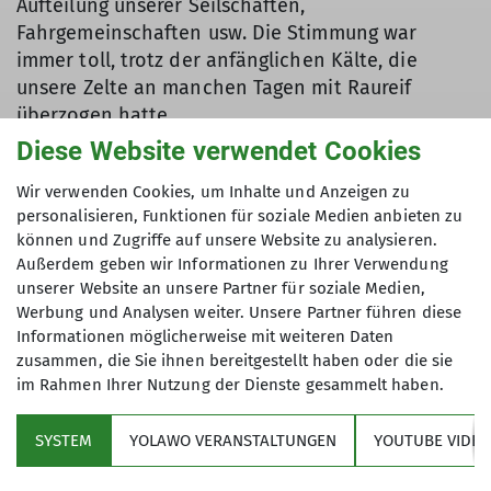
Aufteilung unserer Seilschaften,
Fahrgemeinschaften usw. Die Stimmung war
immer toll, trotz der anfänglichen Kälte, die
unsere Zelte an manchen Tagen mit Raureif
überzogen hatte.
Diese Website verwendet Cookies
Je nach Wetter, Können und Laune haben wir
unsere Ziele und Herausforderungen
Wir verwenden Cookies, um Inhalte und Anzeigen zu
zusammengestellt und die Seilschaften gebildet.
personalisieren, Funktionen für soziale Medien anbieten zu
Bei schlechtem Wetter waren einige im
können und Zugriffe auf unsere Website zu analysieren.
Außerdem geben wir Informationen zu Ihrer Verwendung
Schwimmbad oder auf einem Klettersteig oder
unserer Website an unsere Partner für soziale Medien,
mit dem MTB unterwegs.
Werbung und Analysen weiter. Unsere Partner führen diese
Informationen möglicherweise mit weiteren Daten
zusammen, die Sie ihnen bereitgestellt haben oder die sie
im Rahmen Ihrer Nutzung der Dienste gesammelt haben.
SYSTEM
YOLAWO VERANSTALTUNGEN
YOUTUBE VIDEO