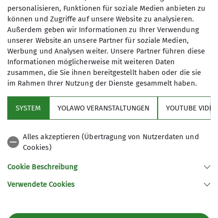
Doppelkopf-Runde wandernd unterwegs
personalisieren, Funktionen für soziale Medien anbieten zu
gewesen. Lörrach schmückt sich sehr mit der
können und Zugriffe auf unsere Website zu analysieren.
mittelalterlichen Burg Rötteln - zu Recht, wie wir
Außerdem geben wir Informationen zu Ihrer Verwendung
festgestellt haben.
unserer Website an unsere Partner für soziale Medien,
Werbung und Analysen weiter. Unsere Partner führen diese
Informationen möglicherweise mit weiteren Daten
zusammen, die Sie ihnen bereitgestellt haben oder die sie
im Rahmen Ihrer Nutzung der Dienste gesammelt haben.
SYSTEM
YOLAWO VERANSTALTUNGEN
YOUTUBE VIDEO
Alles akzeptieren (Übertragung von Nutzerdaten und
Cookies)
Cookie Beschreibung
Verwendete Cookies