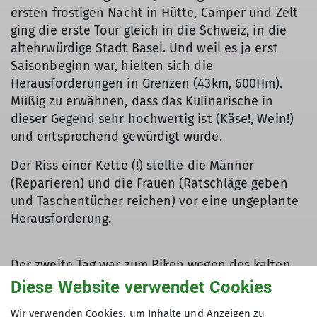
ersten frostigen Nacht in Hütte, Camper und Zelt
ging die erste Tour gleich in die Schweiz, in die
altehrwürdige Stadt Basel. Und weil es ja erst
Saisonbeginn war, hielten sich die
Herausforderungen in Grenzen (43km, 600Hm).
Müßig zu erwähnen, dass das Kulinarische in
dieser Gegend sehr hochwertig ist (Käse!, Wein!)
und entsprechend gewürdigt wurde.
Der Riss einer Kette (!) stellte die Männer
(Reparieren) und die Frauen (Ratschläge geben
und Taschentücher reichen) vor eine ungeplante
Herausforderung.
Der zweite Tag war zum Biken wegen des kalten
Regens nicht so gut geeignet, deshalb ist die
Diese Website verwendet Cookies
Trainingsgruppe nach einer vormittäglichen
Wir verwenden Cookies, um Inhalte und Anzeigen zu