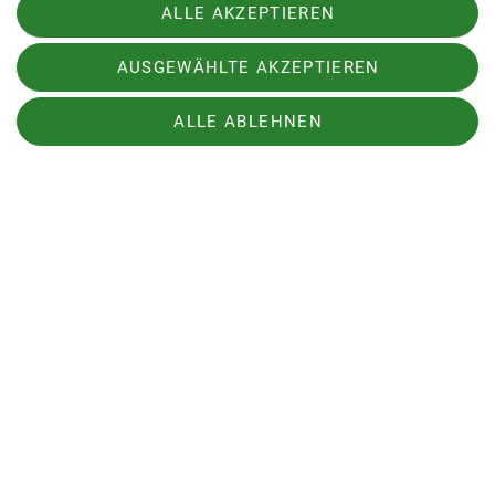
Am 3. Tag dann wieder mehr Sonne, aber von den
ALLE AKZEPTIEREN
Temperaturen her immer noch recht frisch. Egal,
es stand die "Tour de France" auf dem Plan. Der
AUSGEWÄHLTE AKZEPTIEREN
Ausflug nach Frankreich, links vom Rhein auf
guten Wegen entlang, war auch moderat, diente
ALLE ABLEHNEN
dem Training der Grundlagenausdauer (58 km und
300 Hm) und dem Wiederentdecken der
französischen Kulinarik (Käse!, Wein!, Baguette!,
Oliven!).
Fehlte also noch Deutschland im österlichen
Etappenreigen. Der Südschwarzwald mit dem
Örtchen Kandern war das Ziel am letzten Bike-
Tag. Vor allem, weil es dort Schwarzwälder-Kirsch-
Torte geben sollte. Leider Fehlanzeige - hier hat
auch nicht mehr jeder Konditor Lust, sowas
Aufwändiges für Rad-Touristen herzustellen -
nicht mal zum Ostersonntag! Trotzdem wurden die