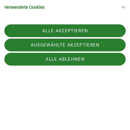
Verwendete Cookies
ALLE AKZEPTIEREN
AUSGEWÄHLTE AKZEPTIEREN
Doch die beiden aufregenden Tage fanden
ALLE ABLEHNEN
irgendwann ein Ende und so hieß es Auf
Wiedersehen zu unserer Boofe und auf nach Tiśa
auf den luxuriösen Campingplatz mit warmem
Wasser, echten Toiletten und Duschen,
Bungalows, Strom und elektrischen Heizlüftern.
Desweiteren erwarteten uns dort die Tiśaer
Wände, zwischen denen wir auch so manches Mal
verstecken spielten. Während es am sogenannten
„Elefanten“ und am „Frosch“ schier unmöglich
war, innerhalb der 10-Minuten-Such-Zeit alle