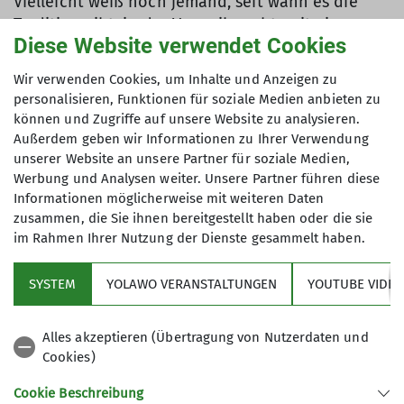
Vielleicht weiß noch jemand, seit wann es die
Tradition gibt, in der Vorweihnachtszeit ein
Diese Website verwendet Cookies
Wochenende in der "Waldschule" im Breiten
Grund zu verbringen? Eine ganze Weile jedenfalls
Wir verwenden Cookies, um Inhalte und Anzeigen zu
- also auch im Jahr 2023. Und zwar liebevoll
personalisieren, Funktionen für soziale Medien anbieten zu
organisiert von Gert und Manuela, die nicht nur
können und Zugriffe auf unsere Website zu analysieren.
für Schnee (!) und rechtzeitig beheizte Räume
Außerdem geben wir Informationen zu Ihrer Verwendung
gesorgt hatten. Sie kümmerten sich
unserer Website an unsere Partner für soziale Medien,
Werbung und Analysen weiter. Unsere Partner führen diese
darüberhinaus um die Organisation der
Informationen möglicherweise mit weiteren Daten
kulinarischen und der kulturellen Versorgung aller
zusammen, die Sie ihnen bereitgestellt haben oder die sie
Vereinsmitglieder, die am 2. Advent "hoch"
im Rahmen Ihrer Nutzung der Dienste gesammelt haben.
gekommen waren.
SYSTEM
YOLAWO VERANSTALTUNGEN
YOUTUBE VIDEO
Höhepunkte waren der köstliche Lammeintopf,
der über dem offenen Feuer gefinished wurde, die
Schrottwichtel-Performance und das breite
Alles akzeptieren (Übertragung von Nutzerdaten und
Repertoire an Weihnachtsliedern zu späterer
Cookies)
Stunde.
Cookie Beschreibung