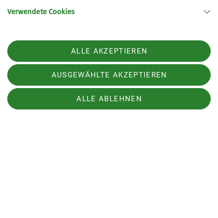
Und das größte Glück für alle Erfurt-Alpinisten:
Verwendete Cookies
die Schneeschuhtour auf der "Waldschule-
Hausrunde" - bevor sich der Schnee im
Sonntagsregen ganz leise verabschiedete.
ALLE AKZEPTIEREN
AUSGEWÄHLTE AKZEPTIEREN
ALLE ABLEHNEN