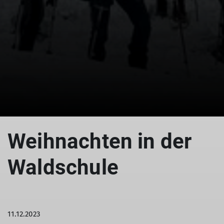
© Heike Opitz
© Heike Opitz
© Heike Opitz
Weihnachten in der
Waldschule
11.12.2023