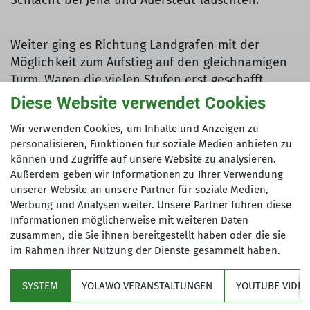
Schlacht bei Jena und Auerstedt lauschten.
Weiter ging es Richtung Landgrafen mit der
Möglichkeit zum Aufstieg auf den gleichnamigen
Turm. Waren die vielen Stufen erst geschafft,
wurde man mit einem traumhaften Blick auf Jena
Diese Website verwendet Cookies
und das Saaletal belohnt, von dem sich einige
Wir verwenden Cookies, um Inhalte und Anzeigen zu
erst durch mehrmaliges Ermahnen unseres
personalisieren, Funktionen für soziale Medien anbieten zu
Wanderführers losreißen konnten. Mit Aussicht
können und Zugriffe auf unsere Website zu analysieren.
auf die nahende kulinarische Stärkung setzte sich
Außerdem geben wir Informationen zu Ihrer Verwendung
die wanderfreudige Truppe wieder in Bewegung
unserer Website an unsere Partner für soziale Medien,
und fand nach wenigen Kilometern im
Werbung und Analysen weiter. Unsere Partner führen diese
sogenannten „Waldkindergarten“ Unterschlupf für
Informationen möglicherweise mit weiteren Daten
die wohlverdiente Pause. Bei Kaffee, Kuchen,
zusammen, die Sie ihnen bereitgestellt haben oder die sie
im Rahmen Ihrer Nutzung der Dienste gesammelt haben.
Klopsen und Co. wurde ausgiebig geschnattert,
gelacht und die eine oder andere Geschichte
SYSTEM
YOLAWO VERANSTALTUNGEN
YOUTUBE VIDEO
vergangener Wanderungen zum Besten gegeben.