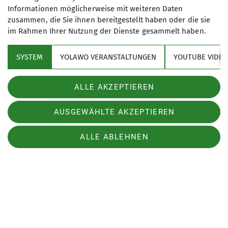
Informationen möglicherweise mit weiteren Daten
Wissenswertes
zusammen, die Sie ihnen bereitgestellt haben oder die sie
im Rahmen Ihrer Nutzung der Dienste gesammelt haben.
Sektion Erfurt Alpin des Deutschen Alpenvereins e.V.
SYSTEM
YOLAWO VERANSTALTUNGEN
YOUTUBE VIDEO
Mittelhäuser Str. 75
99089 Erfurt
Telefon +4936134948403
Alles akzeptieren (Übertragung von Nutzerdaten und
ALLE AKZEPTIEREN
Cookies)
Kontakt
AUSGEWÄHLTE AKZEPTIEREN
Cookie Beschreibung
Satzung
Impressum
Datenschutz
Datenschutz-Einstellungen
Verwendete Cookies
ALLE ABLEHNEN
AGB