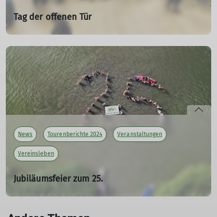
Tag der offenen Tür
Viele Besucher zur 1. Auflage
30.03.2025
mehr erfahren
News
Tourenberichte 2024
Veranstaltungen
Vereinsleben
Jubiläumsfeier zum 25.
19.08.2024