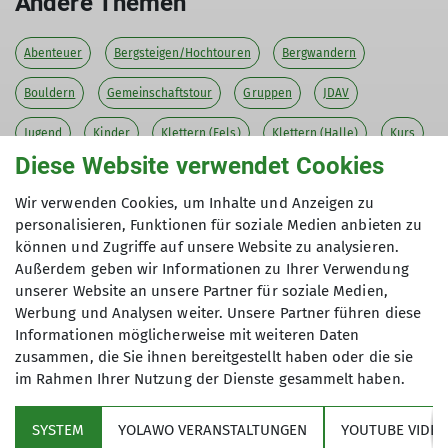
Andere Themen
mehr erfahren
Abenteuer
Bergsteigen/Hochtouren
Bergwandern
Bouldern
Gemeinschaftstour
Gruppen
JDAV
Jugend
Kinder
Klettern (Fels)
Klettern (Halle)
Kurs
Diese Website verwendet Cookies
MTB
Natur
News
Paddeln
Schneeschuhlaufen
Wir verwenden Cookies, um Inhalte und Anzeigen zu
Skilaufen
Skitour
Tour
Tourenberichte
personalisieren, Funktionen für soziale Medien anbieten zu
können und Zugriffe auf unsere Website zu analysieren.
Tourenberichte 2021
Tourenberichte 2022
Außerdem geben wir Informationen zu Ihrer Verwendung
unserer Website an unsere Partner für soziale Medien,
Tourenberichte 2023
Tourenberichte 2024
Werbung und Analysen weiter. Unsere Partner führen diese
Tourenberichte 2025
Tourenberichte 2026
Veranstaltungen
Informationen möglicherweise mit weiteren Daten
zusammen, die Sie ihnen bereitgestellt haben oder die sie
Vereinsleben
Wandern
Wettkämpfe
im Rahmen Ihrer Nutzung der Dienste gesammelt haben.
SYSTEM
YOLAWO VERANSTALTUNGEN
YOUTUBE VIDEO