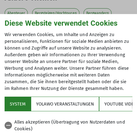
Abenteuer
Bergsteigen/Hochtouren
Bergwandern
Diese Website verwendet Cookies
Bouldern
JDAV
Jugend
Kinder
Klettern (Fels)
Wir verwenden Cookies, um Inhalte und Anzeigen zu
Klettern (Halle)
Kurs
MTB
Natur
News
personalisieren, Funktionen für soziale Medien anbieten zu
können und Zugriffe auf unsere Website zu analysieren.
Paddeln
Schneeschuhlaufen
Skilaufen
Skitour
Außerdem geben wir Informationen zu Ihrer Verwendung
unserer Website an unsere Partner für soziale Medien,
Tour
Tourenberichte
Tourenberichte 2023
Werbung und Analysen weiter. Unsere Partner führen diese
Tourenberichte 2024
Tourenberichte 2025
Informationen möglicherweise mit weiteren Daten
zusammen, die Sie ihnen bereitgestellt haben oder die sie
Tourenberichte 2026
Wandern
Wettkämpfe
im Rahmen Ihrer Nutzung der Dienste gesammelt haben.
SYSTEM
YOLAWO VERANSTALTUNGEN
YOUTUBE VIDEO
Sektion
Alles akzeptieren (Übertragung von Nutzerdaten und
Cookies)
Wissenswertes