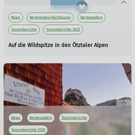
News
Bergsteigen/Hochtouren
Bergwandern
Tourenberichte
Tourenberichte 2025
Auf die Wildspitze in den Ötztaler Alpen
06.07.2025
mehr erfahren
News
Bergwandern
Tourenberichte
Tourenberichte 2025